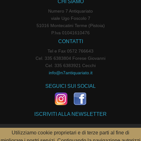
CHI SIAMO
Numero 7 Antiquariato
viale Ugo Foscolo 7
51016 Montecatini Terme (Pistoia)
P.Iva 01041610476
CONTATTI
Tel e Fax 0572 766643
Cel. 335 6383804 Forese Giovanni
Cel. 335 6383921 Cecchi
info@n7antiquariato.it
SEGUICI SUI SOCIAL
ISCRIVITI ALLA NEWSLETTER
Utilizziamo cookie proprietari e di terze parti al fine di
POWERED BY
PARALLELOWEB
migliorare i nostri servizi. Continuando la navigazione autorizzi