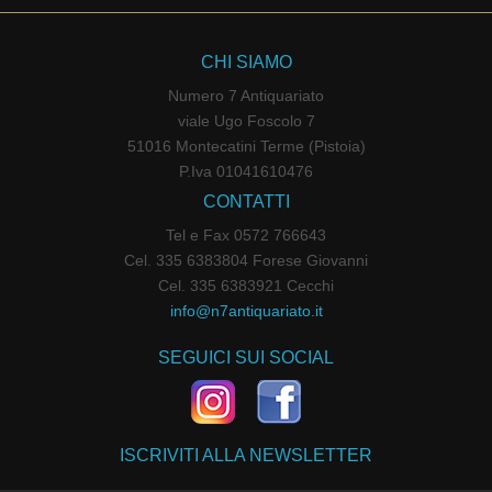
CHI SIAMO
Numero 7 Antiquariato
viale Ugo Foscolo 7
51016 Montecatini Terme (Pistoia)
P.Iva 01041610476
CONTATTI
Tel e Fax 0572 766643
Cel. 335 6383804 Forese Giovanni
Cel. 335 6383921 Cecchi
info@n7antiquariato.it
SEGUICI SUI SOCIAL
ISCRIVITI ALLA NEWSLETTER