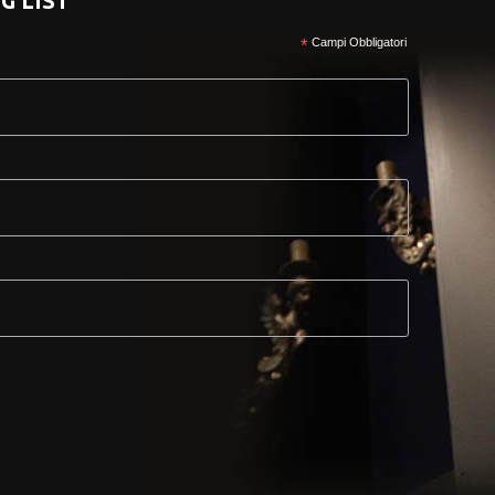
G LIST
*
Campi Obbligatori