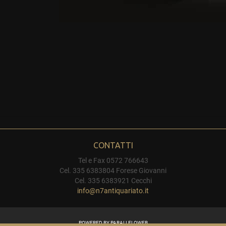
CONTATTI
Tel e Fax 0572 766643
Cel. 335 6383804 Forese Giovanni
Cel. 335 6383921 Cecchi
info@n7antiquariato.it
POWERED BY
PARALLELOWEB